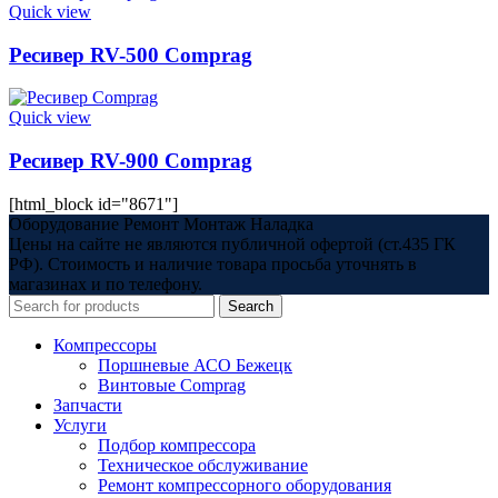
Quick view
Ресивер RV-500 Comprag
Quick view
Ресивер RV-900 Comprag
[html_block id="8671"]
Оборудование Ремонт Монтаж Наладка
Цены на сайте не являются публичной офертой (ст.435 ГК
РФ). Стоимость и наличие товара просьба уточнять в
магазинах и по телефону.
Search
Компрессоры
Поршневые АСО Бежецк
Винтовые Comprag
Запчасти
Услуги
Подбор компрессора
Техническое обслуживание
Ремонт компрессорного оборудования