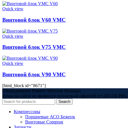
Quick view
Винтовой блок V60 VMC
Quick view
Винтовой блок V75 VMC
Quick view
Винтовой блок V90 VMC
[html_block id="8671"]
Оборудование Ремонт Монтаж Наладка
Цены на сайте не являются публичной офертой (ст.435 ГК РФ). 
Search
Компрессоры
Поршневые АСО Бежецк
Винтовые Comprag
Запчасти