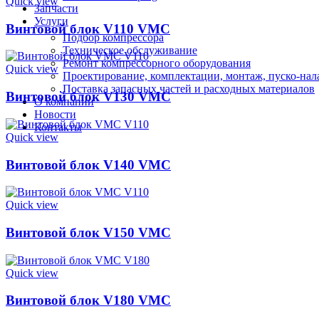
Quick view
Запчасти
Услуги
Винтовой блок V110 VMC
Подбор компрессора
Техническое обслуживание
Ремонт компрессорного оборудования
Quick view
Проектирование, комплектации, монтаж, пуско-нал
Поставка запасных частей и расходных материалов
Винтовой блок V130 VMC
О компании
Новости
Контакты
Quick view
Винтовой блок V140 VMC
Quick view
Винтовой блок V150 VMC
Quick view
Винтовой блок V180 VMC