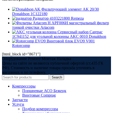
Фильтрующий элемент AK 20/30
Donaldson 1C122180
Радиатор 4103221800 Remeza
APF006H магистральный фильтр
тонкой очистки Ariacom
Сервисный набор Carepac
1C941152 для угольной колонны AKC 0010 Donaldson
Винтовой блок EVO9 V001
Rotorcomp
[html_block id="8671"]
Оборудование Ремонт Монтаж Наладка
Цены на сайте не являются публичной офертой (ст.435 ГК
РФ). Стоимость и наличие товара просьба уточнять в
магазинах и по телефону.
Search
Компрессоры
Поршневые АСО Бежецк
Винтовые Comprag
Запчасти
Услуги
Подбор компрессора