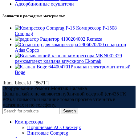
Адсорбционные осушители
Запчасти и расходные материалы:
Компрессор F-1508
Comprag
Радиатор 4100204002 Remeza
2906020200 сепаратор
Atlas Copco
MKN002329
ремкомплект клапана впускного Ekomak
644004701P клапан электромагнитный
Boge
[html_block id="8671"]
Оборудование Ремонт Монтаж Наладка
Цены на сайте не являются публичной офертой (ст.435 ГК
РФ). Стоимость и наличие товара просьба уточнять в
магазинах и по телефону.
Search
Компрессоры
Поршневые АСО Бежецк
Винтовые Comprag