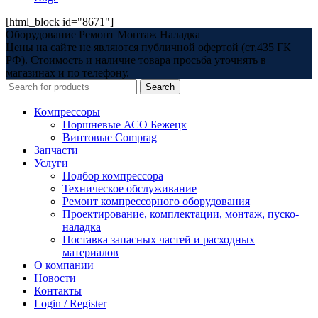
[html_block id="8671"]
Оборудование Ремонт Монтаж Наладка
Цены на сайте не являются публичной офертой (ст.435 ГК
РФ). Стоимость и наличие товара просьба уточнять в
магазинах и по телефону.
Search
Компрессоры
Поршневые АСО Бежецк
Винтовые Comprag
Запчасти
Услуги
Подбор компрессора
Техническое обслуживание
Ремонт компрессорного оборудования
Проектирование, комплектации, монтаж, пуско-
наладка
Поставка запасных частей и расходных
материалов
О компании
Новости
Контакты
Login / Register