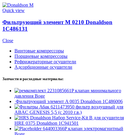
Quick view
Фильтрующий элемент M 0210 Donaldson
1C486131
Close
Винтовые компрессоры
Поршневые компрессоры
Рефрижераторные осушители
Адсорбционные осушители
Запчасти и расходные материалы:
2231085661P клапан минимального
давления Boge
Фильтрующий элемент A 0035 Donaldson 1C486006
6211473950 фильтр воздушный для
ABAC GENESIS 5,5 (с 2010 г.в.)
Набор Service-Kit B для осушителя
HRE 0375 Donaldson 1C941501
644003366P клапан электромагнитный
Boge