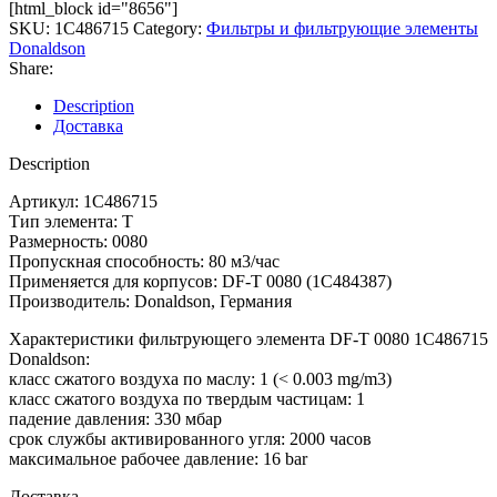
[html_block id="8656"]
SKU:
1C486715
Category:
Фильтры и фильтрующие элементы
Donaldson
Share:
Description
Доставка
Description
Артикул: 1C486715
Тип элемента: T
Размерность: 0080
Пропускная способность: 80 м3/час
Применяется для корпусов: DF-T 0080 (1C484387)
Производитель: Donaldson, Германия
Характеристики фильтрующего элемента DF-T 0080 1C486715
Donaldson:
класс сжатого воздуха по маслу: 1 (< 0.003 mg/m3)
класс сжатого воздуха по твердым частицам: 1
падение давления: 330 мбар
срок службы активированного угля: 2000 часов
максимальное рабочее давление: 16 bar
Доставка