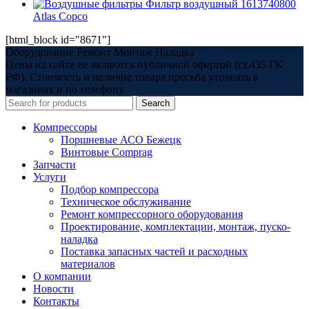
Фильтр воздушный 1613740800
Atlas Copco
[html_block id="8671"]
Оборудование Ремонт Монтаж Наладка
Цены на сайте не являются публичной офертой (ст.435 ГК
РФ). Стоимость и наличие товара просьба уточнять в
магазинах и по телефону.
Search
Компрессоры
Поршневые АСО Бежецк
Винтовые Comprag
Запчасти
Услуги
Подбор компрессора
Техническое обслуживание
Ремонт компрессорного оборудования
Проектирование, комплектации, монтаж, пуско-
наладка
Поставка запасных частей и расходных
материалов
О компании
Новости
Контакты