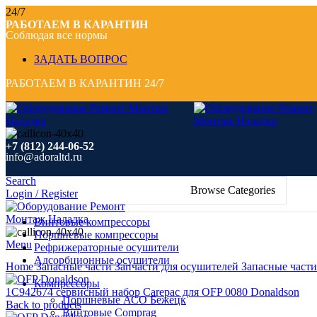
24/7
РАБОТАЕМ В КАРАНТИН
Соблюдая все нормы
ЗАДАТЬ ВОПРОС
РАБОТАЕМ В КАРАНТИН 24/7
+7 (812) 244-06-52
info@adoraltd.ru
Search
Browse Categories
Login / Register
Винтовые компрессоры
Поршневые компрессоры
Menu
Рефрижераторные осушители
Click to enlarge
Адсорбционные осушители
Home
Запасные части
Запчасти для осушителей
Запасные части
Компрессоры
1C942674 cервисный набор Carepac для OFP 0080 Donaldson
Поршневые АСО Бежецк
Back to products
Винтовые Comprag