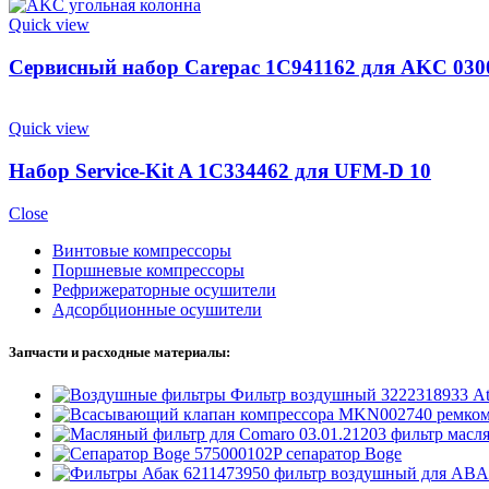
Quick view
Сервисный набор Carepac 1C941162 для AKC 030
Quick view
Набор Service-Kit A 1C334462 для UFM-D 10
Close
Винтовые компрессоры
Поршневые компрессоры
Рефрижераторные осушители
Адсорбционные осушители
Запчасти и расходные материалы:
Фильтр воздушный 3222318933 At
MKN002740 ремкомп
03.01.21203 фильтр мас
575000102P сепаратор Boge
6211473950 фильтр воздушный для ABAC 