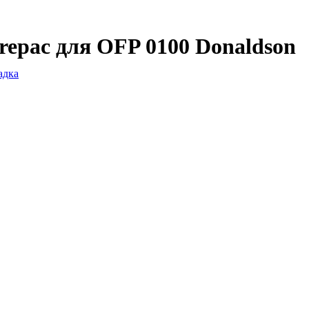
repac для OFP 0100 Donaldson
адка