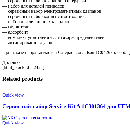
— сервисный набор клапанов баттерфляй
— набор для деталей приводов
— сервисный набор электромагнитных клапанов
— сервисный набор конденсатоотводчика
— набор для челночных клапанов
— глушители
— адсорбент
— комплект уплотнений для газораспределеителей
— активированный уголь
При заказе наора запчастей Carepac Donaldson 1C942675, соо
Доставка
[html_block id="242"]
Related products
Quick view
Сервисный набор Service-Kit A 1C301364 для UFM
Quick view