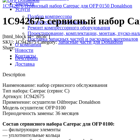
Запчасти
1C942676 cервисный набор Carepac для OFP 0150 Donaldson
Услуги
Подбор компрессора
1C942675 cервисный набор Ca
Техническое обслуживание
Ремонт компрессорного оборудования
Проектирование, комплектации, монтаж, пуско-нал
[html_block id="8656"]
Поставка запасных частей и расходных материалов
SKU:
1C942675
Category:
Запасные части для Donaldson
О компании
Share:
Новости
Контакты
Description
Доставка
Description
Наименование: набор сервисного обслуживания
Тип набора: Carepac (сервис С)
Артикул: 1C942675
Применение: осушители Oilfreepac Donaldson
Модель осушителя: OFP 0100
Периодичность замены: 36 месяцев
Состав сервисного набора Carepac для OFP 0100:
— фильтрующие элементы
— уплотнительные кольца