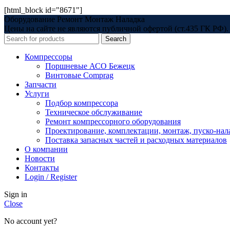
[html_block id="8671"]
Оборудование Ремонт Монтаж Наладка
Цены на сайте не являются публичной офертой (ст.435 ГК РФ). 
Search
Компрессоры
Поршневые АСО Бежецк
Винтовые Comprag
Запчасти
Услуги
Подбор компрессора
Техническое обслуживание
Ремонт компрессорного оборудования
Проектирование, комплектации, монтаж, пуско-нал
Поставка запасных частей и расходных материалов
О компании
Новости
Контакты
Login / Register
Sign in
Close
No account yet?