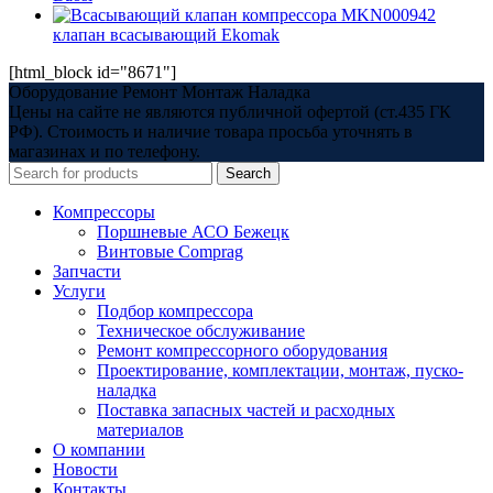
MKN000942
клапан всасывающий Ekomak
[html_block id="8671"]
Оборудование Ремонт Монтаж Наладка
Цены на сайте не являются публичной офертой (ст.435 ГК
РФ). Стоимость и наличие товара просьба уточнять в
магазинах и по телефону.
Search
Компрессоры
Поршневые АСО Бежецк
Винтовые Comprag
Запчасти
Услуги
Подбор компрессора
Техническое обслуживание
Ремонт компрессорного оборудования
Проектирование, комплектации, монтаж, пуско-
наладка
Поставка запасных частей и расходных
материалов
О компании
Новости
Контакты