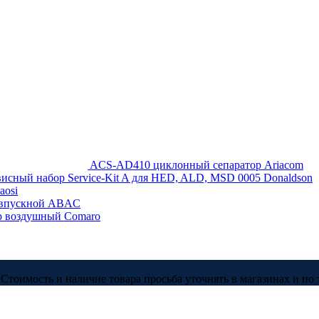
ACS-AD410 циклонный сепаратор Ariacom
исный набор Service-Kit A для HED, ALD, MSD 0005 Donaldson
aosi
н впускной ABAC
тр воздушный Comaro
Стоимость и наличие товара просьба уточнять в магазинах и по 