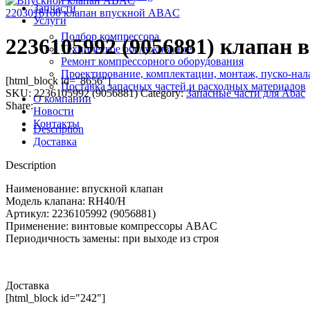
Запчасти
2203016100 клапан впускной ABAC
Услуги
Подбор компрессора
2236105992 (9056881) клапан
Техническое обслуживание
Ремонт компрессорного оборудования
Проектирование, комплектации, монтаж, пуско-нал
[html_block id="8656"]
Поставка запасных частей и расходных материалов
SKU:
2236105992 (9056881)
Category:
Запасные части для Abac
О компании
Share:
Новости
Контакты
Description
Доставка
Description
Наименование: впускной клапан
Модель клапана: RH40/H
Артикул: 2236105992 (9056881)
Применение: винтовые компрессоры ABAC
Периодичность замены: при выходе из строя
Доставка
[html_block id="242"]