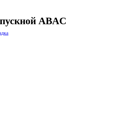
 впускной ABAC
адка