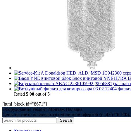
1C942300 серв
Блок винтовой YNE117RA B
2236105992 (9056881) клапа
03.02.12404 филь
Rated
5.00
out of 5
[html_block id="8671"]
Оборудование Ремонт Монтаж Наладка
Цены на сайте не являются публичной офертой (ст.435 ГК РФ). 
Search
Компрессоры