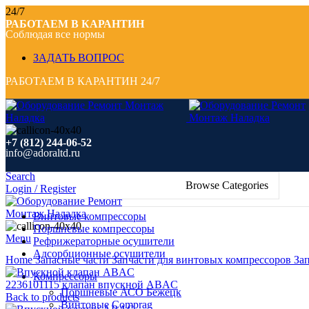
24/7
РАБОТАЕМ В КАРАНТИН
Соблюдая все нормы
ЗАДАТЬ ВОПРОС
РАБОТАЕМ В КАРАНТИН 24/7
+7 (812) 244-06-52
info@adoraltd.ru
Search
Browse Categories
Login / Register
Винтовые компрессоры
Поршневые компрессоры
Menu
Рефрижераторные осушители
Click to enlarge
Адсорбционные осушители
Home
Запасные части
Запчасти для винтовых компрессоров
За
Компрессоры
2236101115 клапан впускной ABAC
Поршневые АСО Бежецк
Back to products
Винтовые Comprag