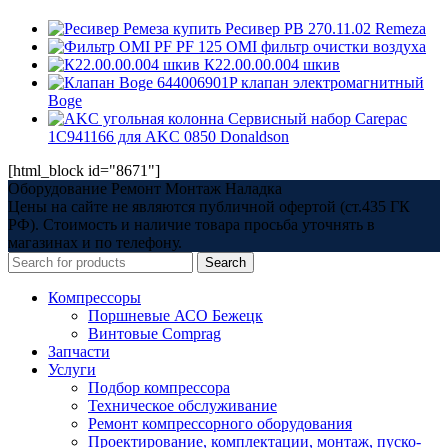
Ресивер РВ 270.11.02 Remeza
PF 125 OMI фильтр очистки воздуха
К22.00.00.004 шкив
644006901P клапан электромагнитный
Boge
Сервисный набор Carepac
1C941166 для AKC 0850 Donaldson
[html_block id="8671"]
Оборудование Ремонт Монтаж Наладка
Цены на сайте не являются публичной офертой (ст.435 ГК
РФ). Стоимость и наличие товара просьба уточнять в
магазинах и по телефону.
Search
Компрессоры
Поршневые АСО Бежецк
Винтовые Comprag
Запчасти
Услуги
Подбор компрессора
Техническое обслуживание
Ремонт компрессорного оборудования
Проектирование, комплектации, монтаж, пуско-