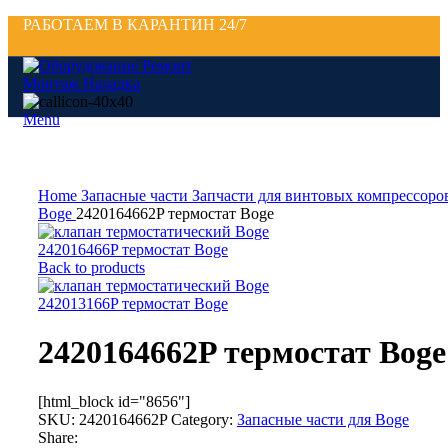
РАБОТАЕМ В КАРАНТИН 24/7
Menu
Click to enlarge
Home
Запасные части
Запчасти для винтовых компрессор
Boge
2420164662P термостат Boge
242016466P термостат Boge
Back to products
242013166P термостат Boge
2420164662P термостат Boge
[html_block id="8656"]
SKU:
2420164662P
Category:
Запасные части для Boge
Share: