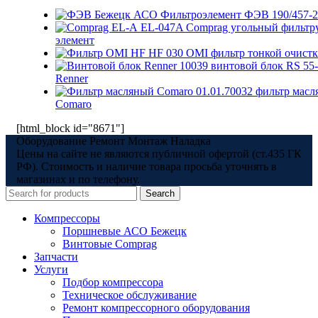
Фильтроэлемент ФЭВ 190/457-
EL-047A Comprag угольный фильт
элемент
HF 030 OMI фильтр тонкой очистк
10039 винтовой блок RS 55
Renner
01.01.70032 фильтр мас
Comaro
[html_block id="8671"]
Оборудование Ремонт Монтаж Наладка
Цены на сайте не являются публичной офертой (ст.435 ГК
РФ). Стоимость и наличие товара просьба уточнять в
магазинах и по телефону.
Search
Компрессоры
Поршневые АСО Бежецк
Винтовые Comprag
Запчасти
Услуги
Подбор компрессора
Техническое обслуживание
Ремонт компрессорного оборудования