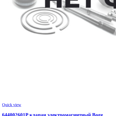
Quick view
644002601P клапан электромагнитный Boge