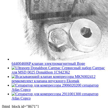
644004606P клапан электромагнитный Boge
Сервисный набор Carepac
для MSD 0025 Donaldson 1C942362
MKN002412
ремкомплект клапана впускного Ekomak
2906020200 сепаратор
Atlas Copco
2911001300 сепаратор
Atlas Copco
[html_block id="8671"]