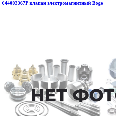
644003367P клапан электромагнитный Boge