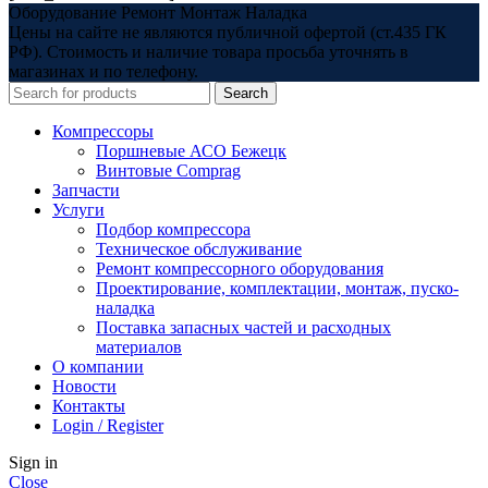
Оборудование Ремонт Монтаж Наладка
Цены на сайте не являются публичной офертой (ст.435 ГК
РФ). Стоимость и наличие товара просьба уточнять в
магазинах и по телефону.
Search
Компрессоры
Поршневые АСО Бежецк
Винтовые Comprag
Запчасти
Услуги
Подбор компрессора
Техническое обслуживание
Ремонт компрессорного оборудования
Проектирование, комплектации, монтаж, пуско-
наладка
Поставка запасных частей и расходных
материалов
О компании
Новости
Контакты
Login / Register
Sign in
Close