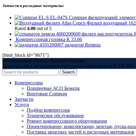
Запчасти и расходные материалы:
EL-047S Comprag фильтрующий элемент
Фильтр воздушный 1622
Rated
4.00
out of 5
4060200600 фильтр маслоотделитель 
Компрессорная головка К 33.06
4101200007 радиатор Remeza
[html_block id="8671"]
Оборудование Ремонт Монтаж Наладка
Цены на сайте не являются публичной офертой (ст.435 ГК РФ). 
Search
Компрессоры
Поршневые АСО Бежецк
Винтовые Comprag
Запчасти
Услуги
Подбор компрессора
Техническое обслуживание
Ремонт компрессорного оборудования
Проектирование, комплектации, монтаж, пуско-нал
Поставка запасных частей и расходных материалов