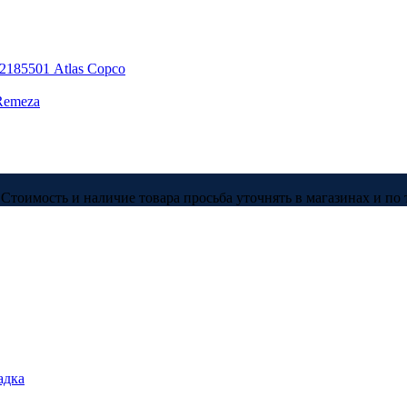
185501 Atlas Copco
Remeza
Стоимость и наличие товара просьба уточнять в магазинах и по 
адка