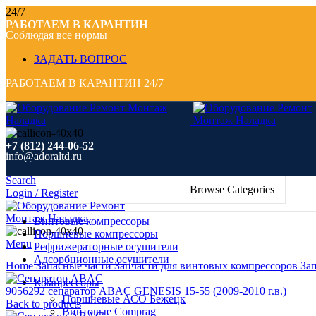
24/7
РАБОТАЕМ В КАРАНТИН
Соблюдая все нормы
ЗАДАТЬ ВОПРОС
РАБОТАЕМ В КАРАНТИН 24/7
+7 (812) 244-06-52
info@adoraltd.ru
Search
Browse Categories
Login / Register
Винтовые компрессоры
Поршневые компрессоры
Menu
Рефрижераторные осушители
Click to enlarge
Адсорбционные осушители
Home
Запасные части
Запчасти для винтовых компрессоров
За
Компрессоры
9056292 сепаратор ABAC GENESIS 15-55 (2009-2010 г.в.)
Поршневые АСО Бежецк
Back to products
Винтовые Comprag