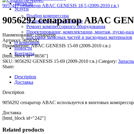
Запчасти
9057417 сепаратор ABAC GENESIS 18,5 (2009-2010 г.в.)
Услуги
Подбор компрессора
9056292 сепаратор ABAC GENES
Техническое обслуживание
Ремонт компрессорного оборудования
Проектирование, комплектации, монтаж, пуско-нал
Наименование: сепаратор
Поставка запасных частей и расходных материалов
Артикул: 9056292
О компании
Применение: ABAC GENESIS 15-69 (2009-2010 г.в.)
Новости
Контакты
[html_block id="8656"]
SKU:
9056292 GENESIS 15-69 (2009-2010 г.в.)
Category:
Запасны
Share:
Description
Доставка
Description
9056292 сепаратор ABAC используется в винтовых компрессора
Доставка
[html_block id="242"]
Related products