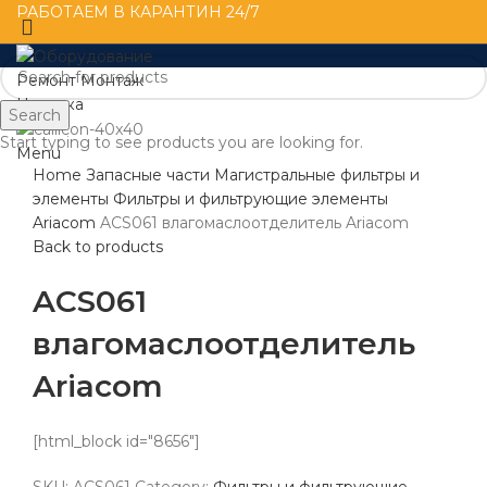
РАБОТАЕМ В КАРАНТИН 24/7
Search
Start typing to see products you are looking for.
Click to enlarge
Menu
Home
Запасные части
Магистральные фильтры и
элементы
Фильтры и фильтрующие элементы
Ariacom
ACS061 влагомаслоотделитель Ariacom
Back to products
ACS061
влагомаслоотделитель
Ariacom
[html_block id="8656"]
SKU:
ACS061
Category:
Фильтры и фильтрующие