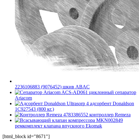
2236106883 (9076452) шкив ABAC
ACS-AD061 циклонный сепаратор
Ariacom
Ultrasorp 4 адсорбент Donaldson
1C927543 (800 кг.)
4783386552 контроллер Remeza
MKN002849
ремкомплект клапана впускного Ekomak
[html_block id="8671"]