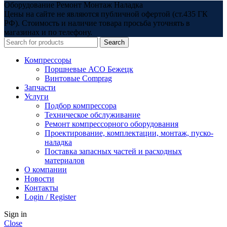
Оборудование Ремонт Монтаж Наладка
Цены на сайте не являются публичной офертой (ст.435 ГК
РФ). Стоимость и наличие товара просьба уточнять в
магазинах и по телефону.
Search
Компрессоры
Поршневые АСО Бежецк
Винтовые Comprag
Запчасти
Услуги
Подбор компрессора
Техническое обслуживание
Ремонт компрессорного оборудования
Проектирование, комплектации, монтаж, пуско-
наладка
Поставка запасных частей и расходных
материалов
О компании
Новости
Контакты
Login / Register
Sign in
Close