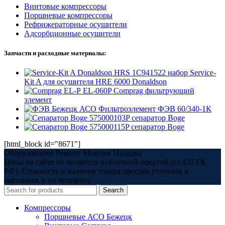
Винтовые компрессоры
Поршневые компрессоры
Рефрижераторные осушители
Адсорбционные осушители
Запчасти и расходные материалы:
1C941522 набор Service-
Kit A для осушителя HRE 6000 Donaldson
EL-060P Comprag фильтрующий
элемент
Фильтроэлемент ФЭВ 60/340-1К
575000103P сепаратор Boge
575000115P сепаратор Boge
[html_block id="8671"]
Оборудование Ремонт Монтаж Наладка
Цены на сайте не являются публичной офертой (ст.435 ГК
РФ). Стоимость и наличие товара просьба уточнять в
магазинах и по телефону.
Search
Компрессоры
Поршневые АСО Бежецк