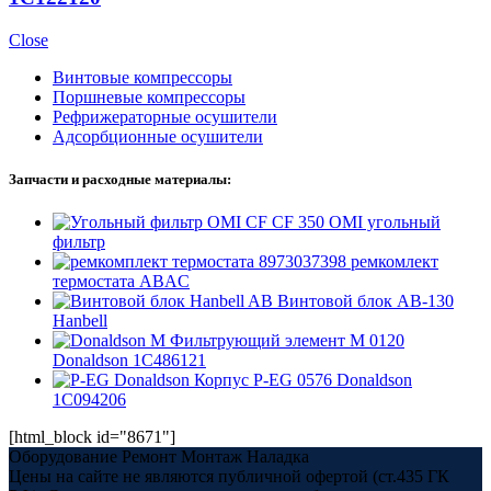
Close
Винтовые компрессоры
Поршневые компрессоры
Рефрижераторные осушители
Адсорбционные осушители
Запчасти и расходные материалы:
CF 350 OMI угольный
фильтр
8973037398 ремкомлект
термостата ABAC
Винтовой блок AB-130
Hanbell
Фильтрующий элемент M 0120
Donaldson 1C486121
Корпус P-EG 0576 Donaldson
1C094206
[html_block id="8671"]
Оборудование Ремонт Монтаж Наладка
Цены на сайте не являются публичной офертой (ст.435 ГК