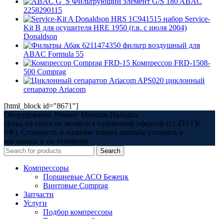
Фильтрующий элемент G/S 180 ABAC
2258290115
1C941515 набор Service-
Kit B для осушителя HRE 1950 (г.в. с июля 2004)
Donaldson
6211474350 фильтр воздушный для
ABAC Formula 55
Компрессор FRD-1508-
500 Comprag
APS020 циклонный
сепаратор Ariacom
[html_block id="8671"]
Оборудование Ремонт Монтаж Наладка
Цены на сайте не являются публичной офертой (ст.435 ГК
РФ). Стоимость и наличие товара просьба уточнять в
магазинах и по телефону.
Search
Компрессоры
Поршневые АСО Бежецк
Винтовые Comprag
Запчасти
Услуги
Подбор компрессора