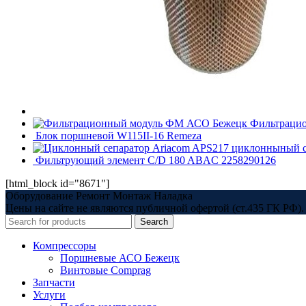
Фильтрацио
Блок поршневой W115II-16 Remeza
APS217 циклонныный с
Фильтрующий элемент C/D 180 ABAC 2258290126
[html_block id="8671"]
Оборудование Ремонт Монтаж Наладка
Цены на сайте не являются публичной офертой (ст.435 ГК РФ). 
Search
Компрессоры
Поршневые АСО Бежецк
Винтовые Comprag
Запчасти
Услуги