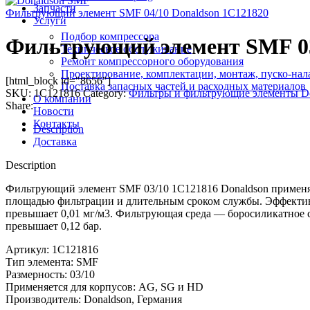
Запчасти
Фильтрующий элемент SMF 04/10 Donaldson 1C121820
Услуги
Подбор компрессора
Фильтрующий элемент SMF 03
Техническое обслуживание
Ремонт компрессорного оборудования
Проектирование, комплектации, монтаж, пуско-нал
[html_block id="8656"]
Поставка запасных частей и расходных материалов
SKU:
1C121816
Category:
Фильтры и фильтрующие элементы D
О компании
Share:
Новости
Контакты
Description
Доставка
Description
Фильтрующий элемент SMF 03/10 1C121816 Donaldson применяе
площадью фильтрации и длительным сроком службы. Эффективно
превышает 0,01 мг/м3. Фильтрующая среда — боросиликатное с
превышает 0,12 бар.
Артикул: 1C121816
Тип элемента: SMF
Размерность: 03/10
Применяется для корпусов: AG, SG и HD
Производитель: Donaldson, Германия