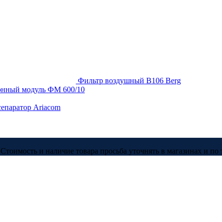
Фильтр воздушный В106 Berg
нный модуль ФМ 600/10
епаратор Ariacom
Стоимость и наличие товара просьба уточнять в магазинах и по 