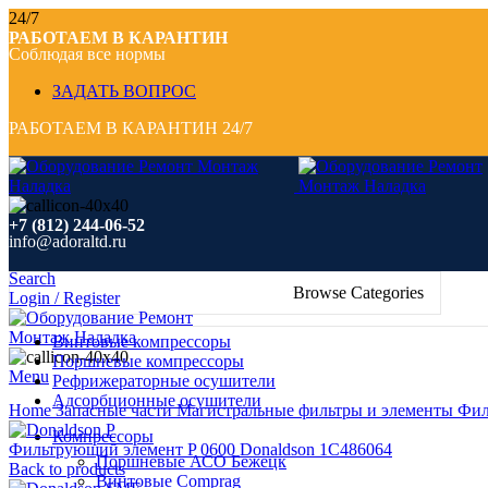
24/7
РАБОТАЕМ В КАРАНТИН
Соблюдая все нормы
ЗАДАТЬ ВОПРОС
РАБОТАЕМ В КАРАНТИН 24/7
+7 (812) 244-06-52
info@adoraltd.ru
Search
Browse Categories
Login / Register
Винтовые компрессоры
Поршневые компрессоры
Menu
Рефрижераторные осушители
Click to enlarge
Адсорбционные осушители
Home
Запасные части
Магистральные фильтры и элементы
Фил
Компрессоры
Фильтрующий элемент P 0600 Donaldson 1C486064
Поршневые АСО Бежецк
Back to products
Винтовые Comprag