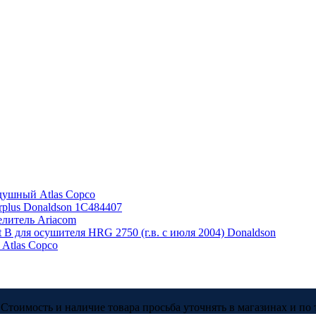
душный Atlas Copco
plus Donaldson 1C484407
литель Ariacom
t B для осушителя HRG 2750 (г.в. с июля 2004) Donaldson
 Atlas Copco
Стоимость и наличие товара просьба уточнять в магазинах и по 