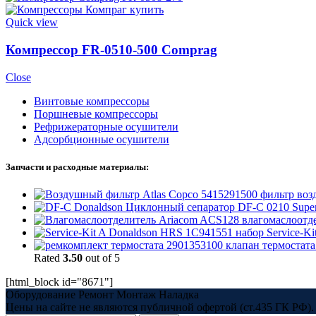
Quick view
Компрессор FR-0510-500 Comprag
Close
Винтовые компрессоры
Поршневые компрессоры
Рефрижераторные осушители
Адсорбционные осушители
Запчасти и расходные материалы:
5415291500 фильтр воз
Циклонный сепаратор DF-C 0210 Super
ACS128 влагомаслоотде
1C941551 набор Service-Ki
2901353100 клапан термостата
Rated
3.50
out of 5
[html_block id="8671"]
Оборудование Ремонт Монтаж Наладка
Цены на сайте не являются публичной офертой (ст.435 ГК РФ). 