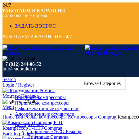
24/7
РАБОТАЕМ В КАРАНТИН
Соблюдая все нормы
ЗАДАТЬ ВОПРОС
РАБОТАЕМ В КАРАНТИН 24/7
+7 (812) 244-06-52
info@adoraltd.ru
Search
Browse Categories
Login / Register
Винтовые компрессоры
Поршневые компрессоры
Menu
Рефрижераторные осушители
Click to enlarge
Адсорбционные осушители
Home
Винтовые компрессоры
Компрессоры Comprag
Компресс
Компрессоры
Компрессор F-1113 Comprag
Поршневые АСО Бежецк
Back to products
Винтовые Comprag