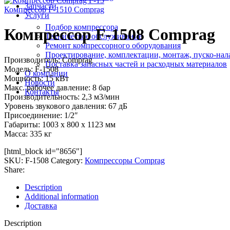
Запчасти
Компрессор F-1510 Comprag
Услуги
Подбор компрессора
Компрессор F-1508 Comprag
Техническое обслуживание
Ремонт компрессорного оборудования
Проектирование, комплектации, монтаж, пуско-нал
Производитель: Comprag
Поставка запасных частей и расходных материалов
Модель: F-1508
О компании
Мощность: 15 кВт
Новости
Макс. рабочее давление: 8 бар
Контакты
Производительность: 2,3 м3/мин
Уровень звукового давления: 67 дБ
Присоединение: 1/2″
Габариты: 1003 х 800 х 1123 мм
Масса: 335 кг
[html_block id="8656"]
SKU:
F-1508
Category:
Компрессоры Comprag
Share:
Description
Additional information
Доставка
Description