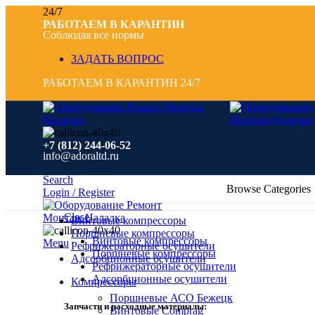
24/7
РАБОТАЕМ В КАРАНТИН
Соблюдая все нормы
ЗАДАТЬ ВОПРОС
РАБОТАЕМ В КАРАНТИН 24/7
+7 (812) 244-06-52
info@adoraltd.ru
Search
Browse Categories
Login / Register
Close
Винтовые компрессоры
Поршневые компрессоры
Винтовые компрессоры
Menu
Рефрижераторные осушители
Поршневые компрессоры
Адсорбционные осушители
Рефрижераторные осушители
Адсорбционные осушители
Компрессоры
Поршневые АСО Бежецк
Запчасти и расходные материалы:
Винтовые Comprag