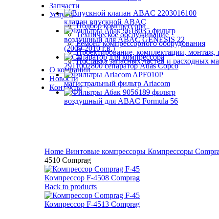
Запчасти
2203016100
Услуги
клапан впускной ABAC
Подбор компрессора
9618035 фильтр
Техническое обслуживание
воздушный для ABAC GENESIS 22
Ремонт компрессорного оборудования
(2009-2010 г.в.)
Проектирование, комплектации, монтаж, 
Поставка запасных частей и расходных м
2911002800 сепаратор Atlas Copco
О компании
APF010P
Новости
магистральный фильтр Ariacom
Контакты
9056189 фильтр
воздушный для ABAC Formula 56
Click to enlarge
Home
Винтовые компрессоры
Компрессоры Compr
4510 Comprag
Компрессор F-4508 Comprag
Back to products
Компрессор F-4513 Comprag