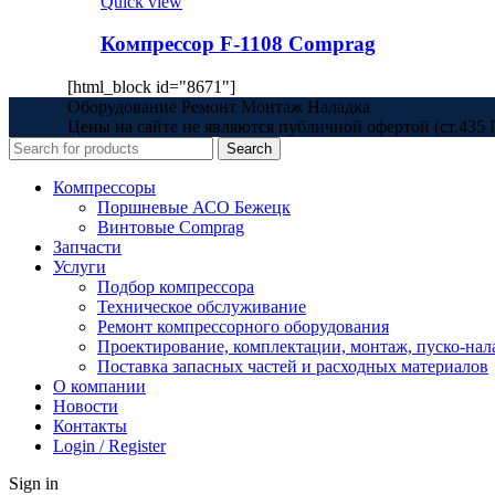
Quick view
Компрессор F-1108 Comprag
[html_block id="8671"]
Оборудование Ремонт Монтаж Наладка
Цены на сайте не являются публичной офертой (ст.435 
Search
Компрессоры
Поршневые АСО Бежецк
Винтовые Comprag
Запчасти
Услуги
Подбор компрессора
Техническое обслуживание
Ремонт компрессорного оборудования
Проектирование, комплектации, монтаж, пуско-нал
Поставка запасных частей и расходных материалов
О компании
Новости
Контакты
Login / Register
Sign in