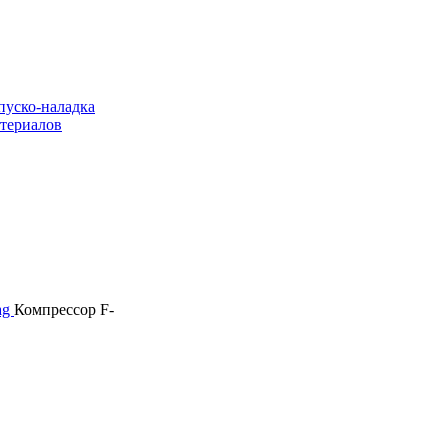
пуско-наладка
атериалов
ag
Компрессор F-