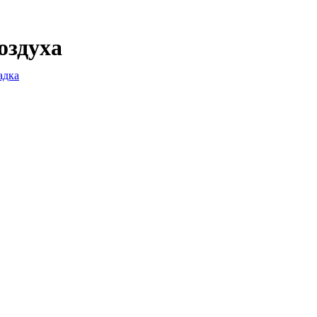
оздуха
адка