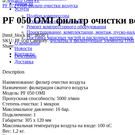
Запчасти
PF 072 OMI фильтр очистки воздуха
Услуги
Подбор компрессора
PF 050 OMI фильтр очистки в
Техническое обслуживание
Ремонт компрессорного оборудования
Проектирование, комплектации, монтаж, пуско-нал
[html_block id="8656"]
Поставка запасных частей и расходных материалов
SKU:
PF 050
Category:
Фильтры и фильтрующие элементы OMI
О компании
Share:
Новости
Контакты
Description
Доставка
Description
Наименование: фильтр очистки воздуха
Назначение: фильтрация сжатого воздуха
Модель: PF 050 OMI
Пропускная способность: 5000 л/мин
Степень очистки: 1 микрон
Максимальное давление: 16 бар.
Подключение: 1
Габариты: 305 x 120 мм
Максимальная температура воздуха на входе: 100 оС
Вес: 1,2 кг.