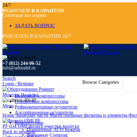
24/7
РАБОТАЕМ В КАРАНТИН
Соблюдая все нормы
ЗАДАТЬ ВОПРОС
РАБОТАЕМ В КАРАНТИН 24/7
+7 (812) 244-06-52
info@adoraltd.ru
Search
Browse Categories
Login / Register
Винтовые компрессоры
Поршневые компрессоры
Menu
Рефрижераторные осушители
Click to enlarge
Адсорбционные осушители
Home
Запасные части
Магистральные фильтры и элементы
Фил
Компрессоры
PF 034 OMI фильтр очистки воздуха
Поршневые АСО Бежецк
Back to products
Винтовые Comprag