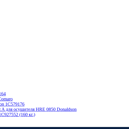
164
Comaro
on 1C579176
t A для осушителя HRE 0850 Donaldson
1C927552 (160 кг.)