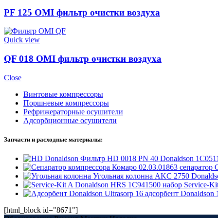
PF 125 OMI фильтр очистки воздуха
Quick view
QF 018 OMI фильтр очистки воздуха
Close
Винтовые компрессоры
Поршневые компрессоры
Рефрижераторные осушители
Адсорбционные осушители
Запчасти и расходные материалы:
Фильтр HD 0018 PN 40 Donaldson 1C051
02.03.01863 сепаратор 
Угольная колонна AKC 2750 Donalds
1C941500 набор Service-Ki
Ultrasorp 16 адсорбент Donaldson 
[html_block id="8671"]