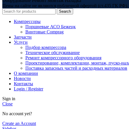
Оборудование Ремонт Монтаж Наладка
Цены на сайте не являются публичной офертой (ст.435 ГК РФ). 
Search
Компрессоры
Поршневые АСО Бежецк
Винтовые Comprag
Запчасти
Услуги
Подбор компрессора
Техническое обслуживание
Ремонт компрессорного оборудования
Проектирование, комплектации, монтаж, пуско-нал
Поставка запасных частей и расходных материалов
О компании
Новости
Контакты
Login / Register
Sign in
Close
No account yet?
Create an Account
Sidebar