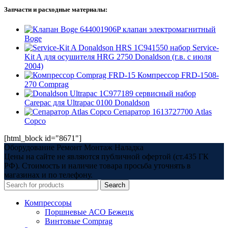
Запчасти и расходные материалы:
644001906P клапан электромагнитный
Boge
1C941550 набор Service-
Kit A для осушителя HRG 2750 Donaldson (г.в. с июля
2004)
Компрессор FRD-1508-
270 Comprag
1C977189 сервисный набор
Carepac для Ultrapac 0100 Donaldson
Сепаратор 1613727700 Atlas
Copco
[html_block id="8671"]
Оборудование Ремонт Монтаж Наладка
Цены на сайте не являются публичной офертой (ст.435 ГК
РФ). Стоимость и наличие товара просьба уточнять в
магазинах и по телефону.
Search
Компрессоры
Поршневые АСО Бежецк
Винтовые Comprag