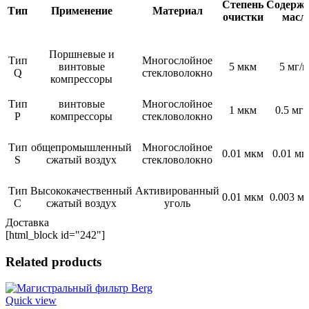
Степень
Содерж
Тип
Применение
Материал
очистки
масл
Поршневые и
Тип
Многослойное
винтовые
5 мкм
5 мг/
Q
стекловолокно
компрессоры
Тип
винтовые
Многослойное
1 мкм
0.5 мг/
P
компрессоры
стекловолокно
Тип
общепромышленный
Многослойное
0.01 мкм
0.01 мг
S
сжатый воздух
стекловолокно
Тип
Высококачественный
Активированный
0.01 мкм
0.003 м
C
сжатый воздух
уголь
Доставка
[html_block id="242"]
Related products
Quick view