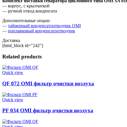
Комплект поставки сепаратора циклонного типа OMI SA 01
— корпус, с крылчаткой
— ручной отвод конденсата
Дополнительные опции:
—
таймерный конденсатоотводчик OMI
—
поплавковый конденсатоотводчик
Доставка
[html_block id="242"]
Related products
Quick view
QF 072 OMI фильтр очистки воздуха
Quick view
PF 034 OMI фильтр очистки воздуха
Quick view