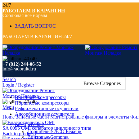
24/7
РАБОТАЕМ В КАРАНТИН
Соблюдая все нормы
ЗАДАТЬ ВОПРОС
РАБОТАЕМ В КАРАНТИН 24/7
+7 (812) 244-06-52
info@adoraltd.ru
Search
Browse Categories
Login / Register
Винтовые компрессоры
Поршневые компрессоры
Menu
Рефрижераторные осушители
Click to enlarge
Адсорбционные осушители
Home
Запасные части
Магистральные фильтры и элементы
Фил
Компрессоры
SA 0095 OMI сепаратор циклонного типа
Поршневые АСО Бежецк
Back to products
Винтовые Comprag