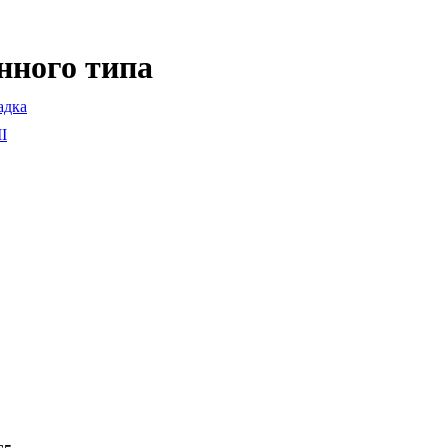
нного типа
адка
I