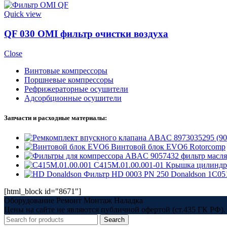
Quick view
QF 030 OMI фильтр очистки воздуха
Close
Винтовые компрессоры
Поршневые компрессоры
Рефрижераторные осушители
Адсорбционные осушители
Запчасти и расходные материалы:
8973035295 (9
Винтовой блок EVO6 Rotorcomp
9057432 фильтр мас
С415М.01.00.001-01 Крышка цилиндр
Фильтр HD 0003 PN 250 Donaldson 1C05
[html_block id="8671"]
Оборудование Ремонт Монтаж Наладка
Цены на сайте не являются публичной офертой (ст.435 ГК РФ). 
Search