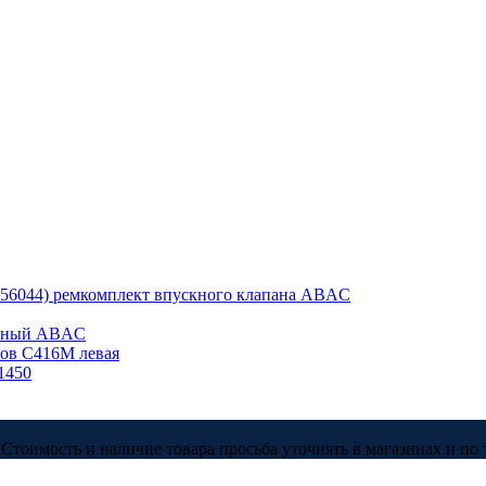
056044) ремкомплект впускного клапана ABAC
ляный ABAC
ов С416М левая
1450
Стоимость и наличие товара просьба уточнять в магазинах и по 