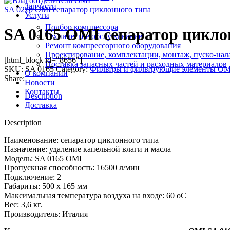
Запчасти
SA 0220 OMI сепаратор циклонного типа
Услуги
Подбор компрессора
SA 0165 OMI сепаратор цикло
Техническое обслуживание
Ремонт компрессорного оборудования
Проектирование, комплектации, монтаж, пуско-нал
[html_block id="8656"]
Поставка запасных частей и расходных материалов
SKU:
SA 0165
Category:
Фильтры и фильтрующие элементы OM
О компании
Share:
Новости
Контакты
Description
Доставка
Description
Наименование: сепаратор циклонного типа
Назначение: удаление капельной влаги и масла
Модель: SA 0165 OMI
Пропускная способность: 16500 л/мин
Подключение: 2
Габариты: 500 x 165 мм
Максимальная температура воздуха на входе: 60 оС
Вес: 3,6 кг.
Производитель: Италия