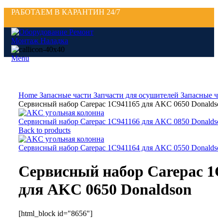
РАБОТАЕМ В КАРАНТИН 24/7
Menu
Click to enlarge
Home
Запасные части
Запчасти для осушителей
Запасные ч
Сервисный набор Carepac 1C941165 для AKC 0650 Donalds
Сервисный набор Carepac 1C941166 для AKC 0850 Donalds
Back to products
Сервисный набор Carepac 1C941164 для AKC 0550 Donalds
Сервисный набор Carepac 1
для AKC 0650 Donaldson
[html_block id="8656"]