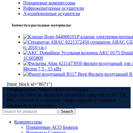
Поршневые компрессоры
Рефрижераторные осушители
Адсорбционные осушители
Запчасти и расходные материалы:
644006101P клапан электромагнитны
6221372450 сепаратор ABAC GE
(с 2010 г.в.)
Угольная колонна AKC 0175 Donal
1C605809
6211473950 фильтр воздушный дл
Micron 7,5 - 15 кВт
Фильтр воздушный В
[html_block id="8671"]
Оборудование Ремонт Монтаж Наладка
Цены на сайте не являются публичной офертой (ст.435 ГК
РФ). Стоимость и наличие товара просьба уточнять в
магазинах и по телефону.
Search
Компрессоры
Поршневые АСО Бежецк
Винтовые Comprag