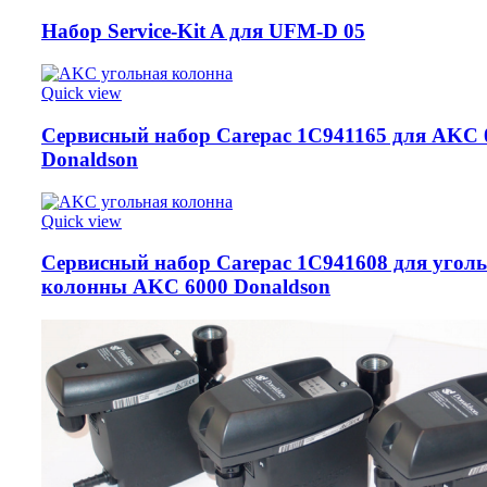
Набор Service-Kit A для UFM-D 05
Quick view
Сервисный набор Carepac 1C941165 для AKC 
Donaldson
Quick view
Сервисный набор Carepac 1C941608 для угол
колонны AKC 6000 Donaldson