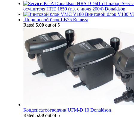
1C941511 набор Servic
осушителя HRE 1650 (г.в. с июля 2004) Donaldson
Винтовой блок V180 
Поршневой блок LB75 Remeza
Rated
5.00
out of 5
Конденсатоотводчик UFM-D 10 Donaldson
Rated
5.00
out of 5