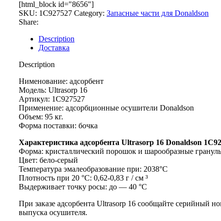
[html_block id="8656"]
SKU:
1C927527
Category:
Запасные части для Donaldson
Share:
Description
Доставка
Description
Нименование: адсорбент
Модель: Ultrasorp 16
Артикул: 1C927527
Применение: адсорбционные осушители Donaldson
Объем: 95 кг.
Форма поставки: бочка
Характеристика адсорбента Ultrasorp 16 Donaldson 1C92
Форма: кристаллический порошок и шарообразные гранул
Цвет: бело-серый
Температура эмалеобразование при: 2038°C
Плотность при 20 °C: 0,62-0,83 г / см ³
Выдерживает точку росы: до — 40 °C
При заказе адсорбента Ultrasorp 16 сообщайте серийный но
выпуска осушителя.