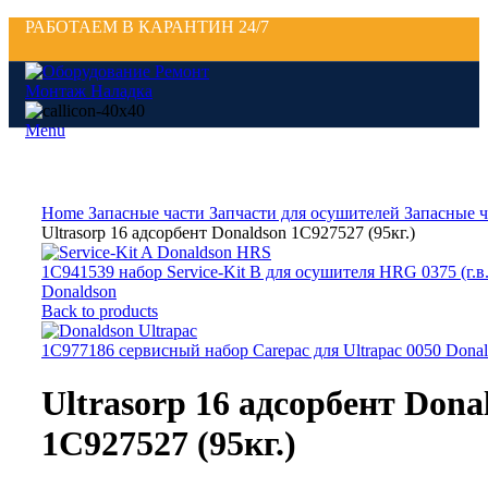
РАБОТАЕМ В КАРАНТИН 24/7
Menu
Click to enlarge
Home
Запасные части
Запчасти для осушителей
Запасные ч
Ultrasorp 16 адсорбент Donaldson 1C927527 (95кг.)
1C941539 набор Service-Kit B для осушителя HRG 0375 (г.в.
Donaldson
Back to products
1C977186 сервисный набор Carepac для Ultrapac 0050 Dona
Ultrasorp 16 адсорбент Dona
1C927527 (95кг.)