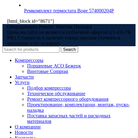
Ремкомплект термостата Boge 574000204P
[html_block id="8671"]
Оборудование Ремонт Монтаж Наладка
Цены на сайте не являются публичной офертой (ст.435 ГК
РФ). Стоимость и наличие товара просьба уточнять в
магазинах и по телефону.
Search
Компрессоры
Поршневые АСО Бежецк
Винтовые Comprag
Запчасти
Услуги
Подбор компрессора
Техническое обслуживание
Ремонт компрессорного оборудования
Проектирование, комплектации, монтаж, пуско-
наладка
Поставка запасных частей и расходных
материалов
О компании
Новости
Контакты