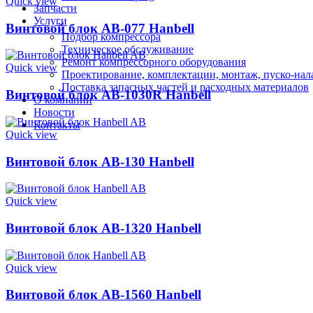
Quick view
Запчасти
Услуги
Винтовой блок AB-077 Hanbell
Подбор компрессора
Техническое обслуживание
Ремонт компрессорного оборудования
Quick view
Проектирование, комплектации, монтаж, пуско-нал
Поставка запасных частей и расходных материалов
Винтовой блок AB-1030R Hanbell
О компании
Новости
Контакты
Quick view
Винтовой блок AB-130 Hanbell
Quick view
Винтовой блок AB-1320 Hanbell
Quick view
Винтовой блок AB-1560 Hanbell