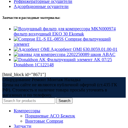
Рефрижераторные осушители
Адсорбционные осушители
Запчасти и расходные материалы:
MKN000974
фильтр воздушный EKO 30 Ekomak
EL-085S Comprag фильтрующий
элемент
Адсорбент OMI 630.0059.01.00-01
2202250089 шкив ABAC
Фильтрующий элемент AK 07/25
Donaldson 1C122148
[html_block id="8671"]
Оборудование Ремонт Монтаж Наладка
Цены на сайте не являются публичной офертой (ст.435 ГК
РФ). Стоимость и наличие товара просьба уточнять в
магазинах и по телефону.
Search
Компрессоры
Поршневые АСО Бежецк
Винтовые Comprag
Запчасти