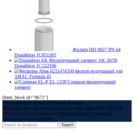
Фильтр HD 0027 PN 64
Donaldson 1C051265
Фильтрующий элемент AK 30/50
Donaldson 1C122196
6211474350 фильтр воздушный для
ABAC Formula 45
EL-125P Comprag фильтрующий
элемент
[html_block id="8671"]
Оборудование Ремонт Монтаж Наладка
Цены на сайте не являются публичной офертой (ст.435 ГК
РФ). Стоимость и наличие товара просьба уточнять в
магазинах и по телефону.
Search