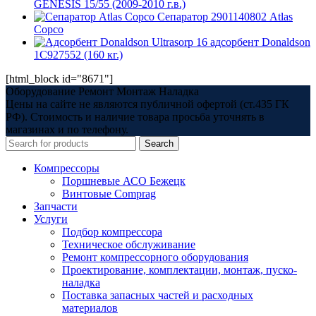
GENESIS 15/55 (2009-2010 г.в.)
Сепаратор 2901140802 Atlas
Copco
Ultrasorp 16 адсорбент Donaldson
1C927552 (160 кг.)
[html_block id="8671"]
Оборудование Ремонт Монтаж Наладка
Цены на сайте не являются публичной офертой (ст.435 ГК
РФ). Стоимость и наличие товара просьба уточнять в
магазинах и по телефону.
Search
Компрессоры
Поршневые АСО Бежецк
Винтовые Comprag
Запчасти
Услуги
Подбор компрессора
Техническое обслуживание
Ремонт компрессорного оборудования
Проектирование, комплектации, монтаж, пуско-
наладка
Поставка запасных частей и расходных
материалов