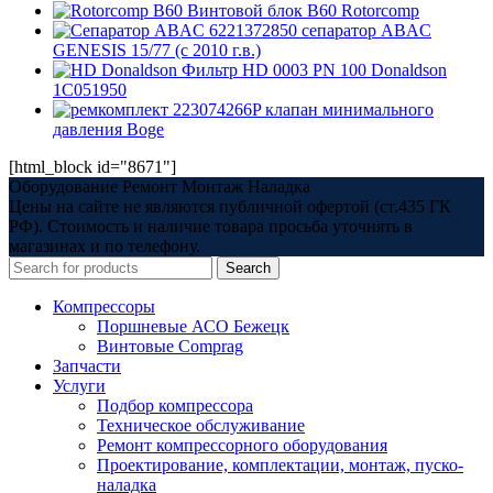
Винтовой блок B60 Rotorcomp
6221372850 сепаратор ABAC
GENESIS 15/77 (с 2010 г.в.)
Фильтр HD 0003 PN 100 Donaldson
1C051950
223074266P клапан минимального
давления Boge
[html_block id="8671"]
Оборудование Ремонт Монтаж Наладка
Цены на сайте не являются публичной офертой (ст.435 ГК
РФ). Стоимость и наличие товара просьба уточнять в
магазинах и по телефону.
Search
Компрессоры
Поршневые АСО Бежецк
Винтовые Comprag
Запчасти
Услуги
Подбор компрессора
Техническое обслуживание
Ремонт компрессорного оборудования
Проектирование, комплектации, монтаж, пуско-
наладка