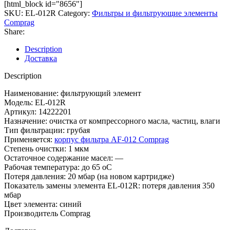
[html_block id="8656"]
SKU:
EL-012R
Category:
Фильтры и фильтрующие элементы
Comprag
Share:
Description
Доставка
Description
Наименование: фильтрующий элемент
Модель: EL-012R
Артикул: 14222201
Назначение: очистка от компрессорного масла, частиц, влаги
Тип фильтрации: грубая
Применяется:
корпус фильтра AF-012 Comprag
Степень очистки: 1 мкм
Остаточное содержание масел: —
Рабочая температура: до 65 оС
Потеря давления: 20 мбар (на новом картридже)
Показатель замены элемента EL-012R: потеря давления 350
мбар
Цвет элемента: синий
Производитель Comprag