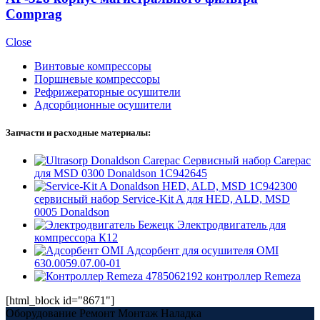
Comprag
Close
Винтовые компрессоры
Поршневые компрессоры
Рефрижераторные осушители
Адсорбционные осушители
Запчасти и расходные материалы:
Сервисный набор Carepac
для MSD 0300 Donaldson 1C942645
1C942300
сервисный набор Service-Kit A для HED, ALD, MSD
0005 Donaldson
Электродвигатель для
компрессора К12
Адсорбент для осушителя OMI
630.0059.07.00-01
4785062192 контроллер Remeza
[html_block id="8671"]
Оборудование Ремонт Монтаж Наладка