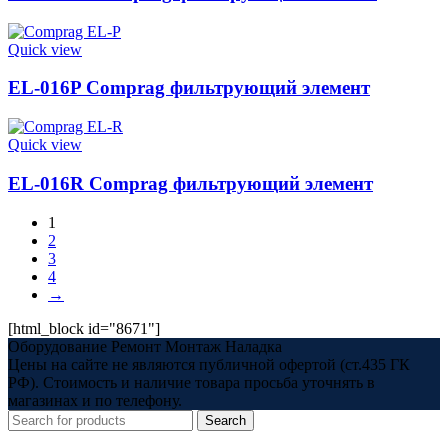
Quick view
EL-016P Comprag фильтрующий элемент
Quick view
EL-016R Comprag фильтрующий элемент
1
2
3
4
→
[html_block id="8671"]
Оборудование Ремонт Монтаж Наладка
Цены на сайте не являются публичной офертой (ст.435 ГК
РФ). Стоимость и наличие товара просьба уточнять в
магазинах и по телефону.
Search