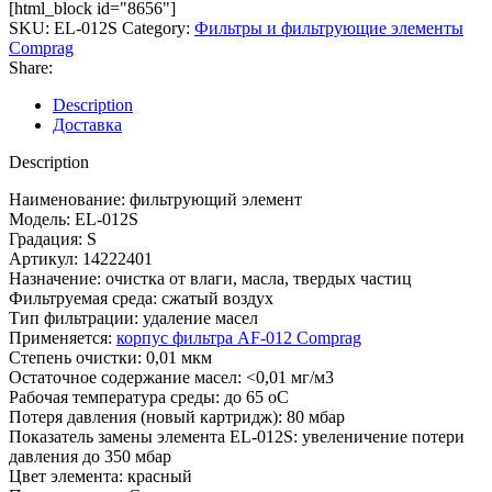
[html_block id="8656"]
SKU:
EL-012S
Category:
Фильтры и фильтрующие элементы
Comprag
Share:
Description
Доставка
Description
Наименование: фильтрующий элемент
Модель: EL-012S
Градация: S
Артикул: 14222401
Назначение: очистка от влаги, масла, твердых частиц
Фильтруемая среда: сжатый воздух
Тип фильтрации: удаление масел
Применяется:
корпус фильтра AF-012 Comprag
Степень очистки: 0,01 мкм
Остаточное содержание масел: <0,01 мг/м3
Рабочая температура среды: до 65 оС
Потеря давления (новый картридж): 80 мбар
Показатель замены элемента EL-012S: увеленичение потери
давления до 350 мбар
Цвет элемента: красный