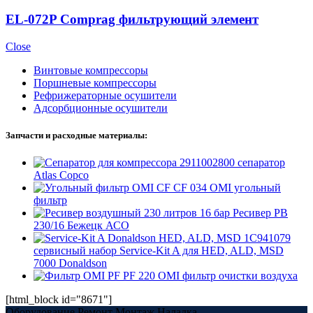
EL-072P Comprag фильтрующий элемент
Close
Винтовые компрессоры
Поршневые компрессоры
Рефрижераторные осушители
Адсорбционные осушители
Запчасти и расходные материалы:
2911002800 сепаратор
Atlas Copco
CF 034 OMI угольный
фильтр
Ресивер РВ
230/16 Бежецк АСО
1C941079
сервисный набор Service-Kit A для HED, ALD, MSD
7000 Donaldson
PF 220 OMI фильтр очистки воздуха
[html_block id="8671"]
Оборудование Ремонт Монтаж Наладка