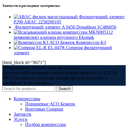
Запчасти и расходные материалы:
Фильтрующий элемент
P290 ABAC 2258290105
Фильтрующий элемент A 0450 Donaldson 1C486056
MKN005112
ремкомплект клапана впускного Ekomak
Компрессор К3
EL-047R Comprag фильтрующий
элемент
[html_block id="8671"]
Оборудование Ремонт Монтаж Наладка
Цены на сайте не являются публичной офертой (ст.435 ГК
РФ). Стоимость и наличие товара просьба уточнять в
магазинах и по телефону.
Search
Компрессоры
Поршневые АСО Бежецк
Винтовые Comprag
Запчасти
Услуги
Подбор компрессора