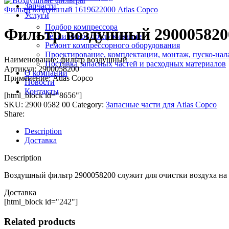
Запчасти
Фильтр воздушный 1619622000 Atlas Copco
Услуги
Подбор компрессора
Фильтр воздушный 2900058200
Техническое обслуживание
Ремонт компрессорного оборудования
Проектирование, комплектации, монтаж, пуско-нал
Наименование: фильтр воздушный
Поставка запасных частей и расходных материалов
Артикул: 2900058200
О компании
Применение: Atlas Copco
Новости
Контакты
[html_block id="8656"]
SKU:
2900 0582 00
Category:
Запасные части для Atlas Copco
Share:
Description
Доставка
Description
Воздушный фильтр 2900058200 служит для очистки воздуха на 
Доставка
[html_block id="242"]
Related products