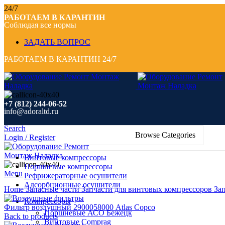
24/7
РАБОТАЕМ В КАРАНТИН
Соблюдая все нормы
ЗАДАТЬ ВОПРОС
РАБОТАЕМ В КАРАНТИН 24/7
+7 (812) 244-06-52
info@adoraltd.ru
Search
Browse Categories
Login / Register
Винтовые компрессоры
Поршневые компрессоры
Menu
Рефрижераторные осушители
Click to enlarge
Адсорбционные осушители
Home
Запасные части
Запчасти для винтовых компрессоров
За
Компрессоры
Фильтр воздушный 2900058000 Atlas Copco
Поршневые АСО Бежецк
Back to products
Винтовые Comprag