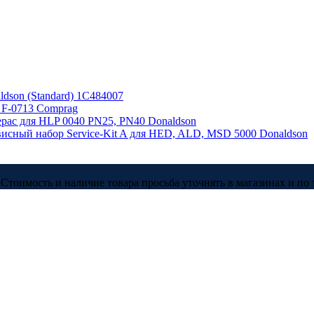
dson (Standard) 1C484007
 F-0713 Comprag
pac для HLP 0040 PN25, PN40 Donaldson
исный набор Service-Kit A для HED, ALD, MSD 5000 Donaldson
Стоимость и наличие товара просьба уточнять в магазинах и по 