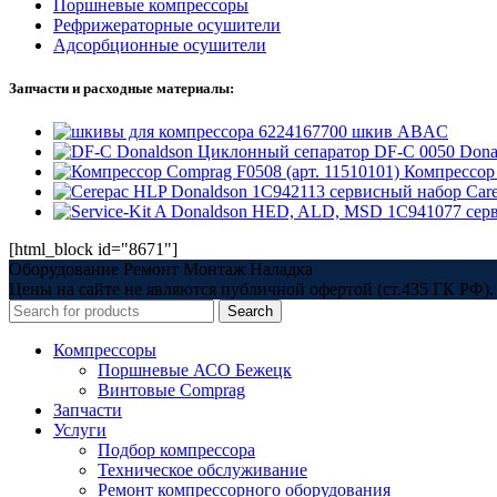
Поршневые компрессоры
Рефрижераторные осушители
Адсорбционные осушители
Запчасти и расходные материалы:
6224167700 шкив ABAC
Циклонный сепаратор DF-C 0050 Donal
Компрессор
1C942113 сервисный набор Care
1C941077 серв
[html_block id="8671"]
Оборудование Ремонт Монтаж Наладка
Цены на сайте не являются публичной офертой (ст.435 ГК РФ). 
Search
Компрессоры
Поршневые АСО Бежецк
Винтовые Comprag
Запчасти
Услуги
Подбор компрессора
Техническое обслуживание
Ремонт компрессорного оборудования