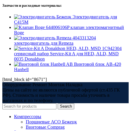
Запчасти и расходные материалы:
Электродвигатель для
С415М
644006106P клапан электромагнитный
Boge
4043313204
электродвигатель для Remeza
1C942304
сервисный набор Service-Kit A для HED, ALD, MSD
0035 Donaldson
Винтовой блок AB-420
Hanbell
[html_block id="8671"]
Оборудование Ремонт Монтаж Наладка
Цены на сайте не являются публичной офертой (ст.435 ГК
РФ). Стоимость и наличие товара просьба уточнять в
магазинах и по телефону.
Search
Компрессоры
Поршневые АСО Бежецк
Винтовые Comprag